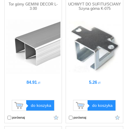
Tor górny GEMINI DECOR L-
UCHWYT DO SUFITU/ŚCIANY
3.00
Szyna górna K-075
84
.91
5
.26
zł
zł
do koszyka
do koszyka
porównaj
porównaj