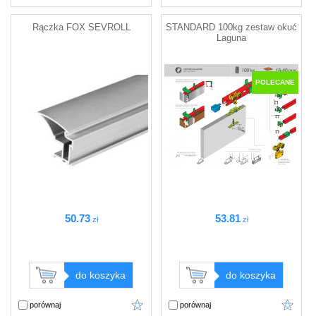
Rączka FOX SEVROLL
STANDARD 100kg zestaw okuć
Laguna
POLECANE
50
.73
53
.81
zł
zł
do koszyka
do koszyka
porównaj
porównaj