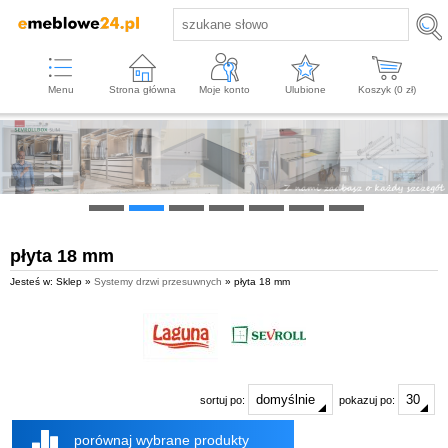
Menu
Strona główna
Moje konto
Ulubione
Koszyk (
0
zł)
płyta 18 mm
Jesteś w: Sklep »
Systemy drzwi przesuwnych
» płyta 18 mm
sortuj po:
pokazuj po:
porównaj wybrane produkty