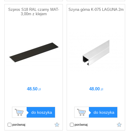
Szpros S18 RAL czarny MAT-
Szyna górna K-075 LAGUNA 2m
3,00m z klejem
48
.50
48
.00
zł
zł
do koszyka
do koszyka
porównaj
porównaj