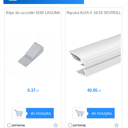
Klips do szczotki 8194 LAGUNA
Rączka ALFA II 16/18 SEVROLL
0
.37
40
.85
zł
zł
do koszyka
do koszyka
porównaj
porównaj