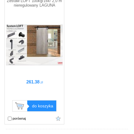
Zestaw LOFT 100kg/1sk/ 2,0 m
nieregulowany LAGUNA
261
.38
zł
do koszyka
porównaj