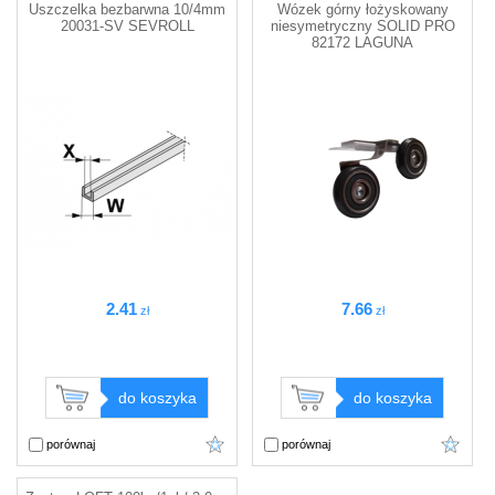
Uszczelka bezbarwna 10/4mm
Wózek górny łożyskowany
20031-SV SEVROLL
niesymetryczny SOLID PRO
82172 LAGUNA
2
.41
7
.66
zł
zł
do koszyka
do koszyka
porównaj
porównaj