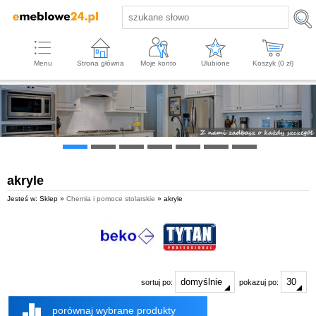
Menu
Strona główna
Moje konto
Ulubione
Koszyk (
0
zł)
akryle
Jesteś w: Sklep »
Chemia i pomoce stolarskie
» akryle
sortuj po:
pokazuj po:
porównaj wybrane produkty