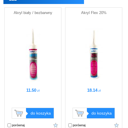
Akryl biały / bezbarwny
Akryl Flex 20%
11
.50
18
.14
zł
zł
do koszyka
do koszyka
porównaj
porównaj