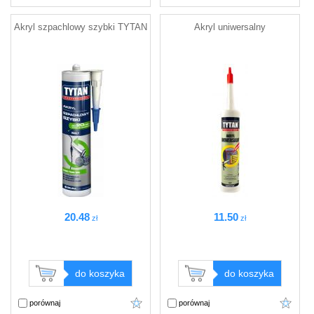
Akryl szpachlowy szybki TYTAN
Akryl uniwersalny
20
.48
11
.50
zł
zł
do koszyka
do koszyka
porównaj
porównaj