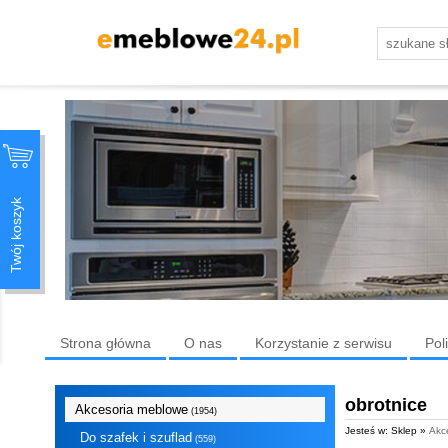
Twój koszyk
Strona główna
O nas
Korzystanie z serwisu
Pol
obrotnice
Akcesoria meblowe
(1954)
Jesteś w: Sklep »
Akc
Do szafek i szuflad
(559)