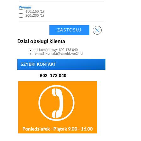
Wymiar
150x150 (1)
200x200 (1)
Dział obsługi klienta
tel komórkowy: 602 173 040
e-mail: kontakt@emeblowe24.pl
SZYBKI KONTAKT
602 173 040