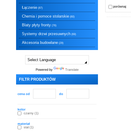
porównaj
Łączenie
(87)
Chemia i pomoce stolarskie
(60)
Blaty płyty fronty
(76)
Systemy drzwi przesuwnych
(69)
Akcesoria budowlane
(29)
Powered by
Translate
FILTR PRODUKTÓW
cena od
do
kolor
czarny (1)
materiał
stal (1)