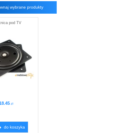
wnaj wybrane produkty
tnica pod TV
18
.45
zł
do koszyka