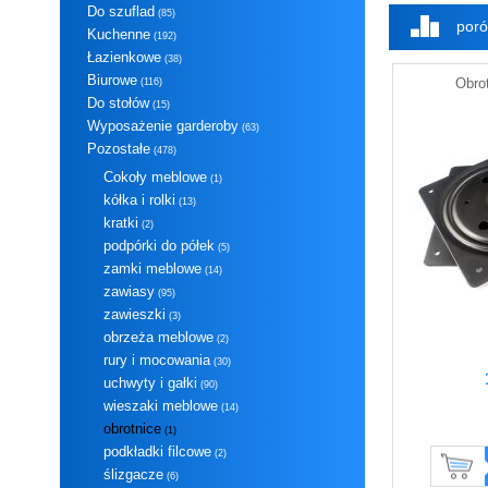
Do szuflad
(85)
poró
Kuchenne
(192)
Łazienkowe
(38)
Biurowe
Obro
(116)
Do stołów
(15)
Wyposażenie garderoby
(63)
Pozostałe
(478)
Cokoły meblowe
(1)
kółka i rolki
(13)
kratki
(2)
podpórki do półek
(5)
zamki meblowe
(14)
zawiasy
(95)
zawieszki
(3)
obrzeża meblowe
(2)
rury i mocowania
(30)
uchwyty i gałki
(90)
wieszaki meblowe
(14)
obrotnice
(1)
podkładki filcowe
(2)
ślizgacze
(6)