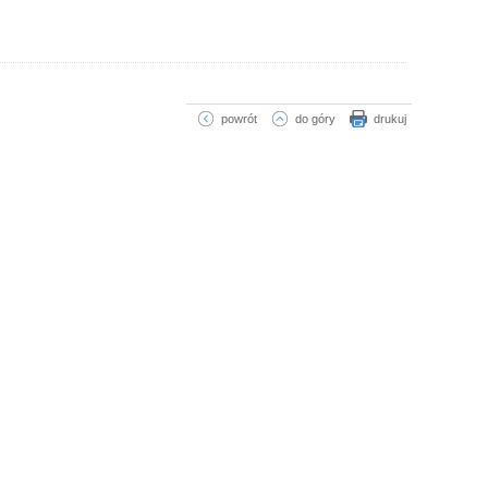
powrót
do góry
drukuj