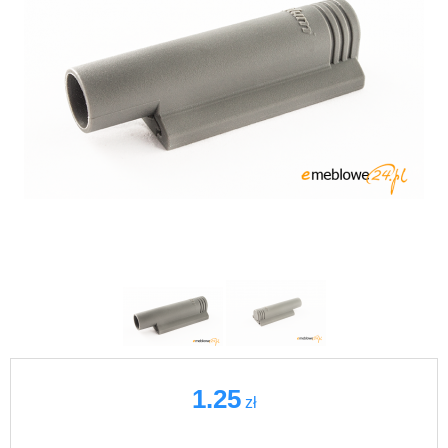
1.25
zł