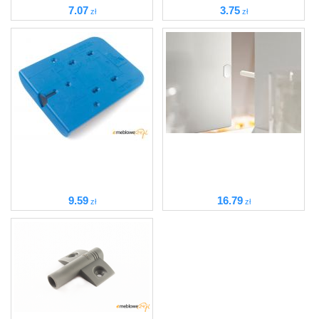
7
.07
3
.75
zł
zł
9
.59
16
.79
zł
zł